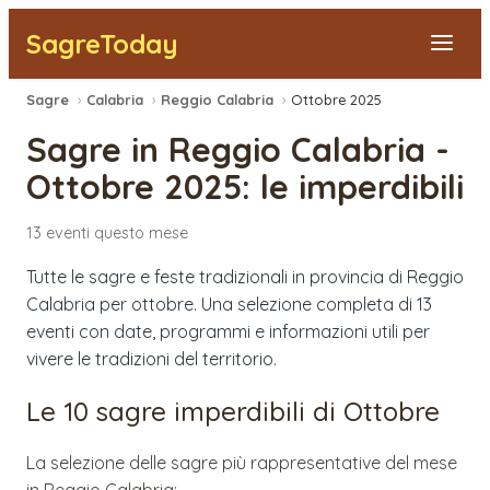
SagreToday
Sagre
›
Calabria
›
Reggio Calabria
›
Ottobre 2025
Segnala una sagra
Sagre in
Reggio Calabria
-
Tutte le Sagre
Ottobre 2025
: le imperdibili
Vicino a Me
13
eventi
questo mese
Tutte le sagre e feste tradizionali in provincia di Reggio
Calabria per ottobre. Una selezione completa di 13
eventi con date, programmi e informazioni utili per
vivere le tradizioni del territorio.
Le 10 sagre imperdibili di
Ottobre
La selezione delle sagre più rappresentative del mese
in
Reggio Calabria
: