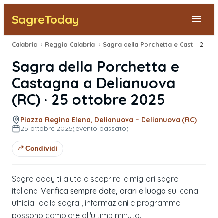
SagreToday
Calabria
›
Reggio Calabria
›
Sagra della Porchetta e Castagna
2025
›
Segnala una sagra
Sagra della Porchetta e
Tutte le Sagre
Castagna
a
Delianuova
(
RC
) ·
25 ottobre 2025
Vicino a Me
Piazza Regina Elena, Delianuova – Delianuova (RC)
25 ottobre 2025
(evento passato)
Condividi
SagreToday ti aiuta a scoprire le migliori sagre
italiane!
Verifica sempre date, orari e luogo
sui canali
ufficiali della sagra , informazioni e programma
possono cambiare all'ultimo minuto.