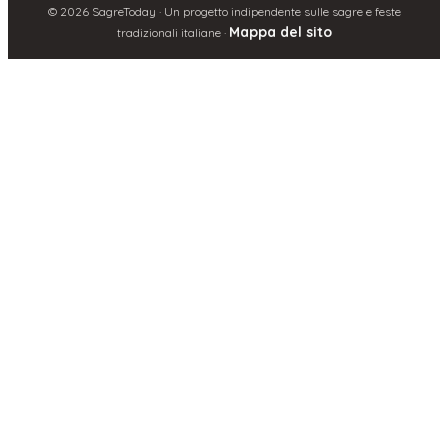
©
2026
SagreToday · Un progetto indipendente sulle sagre e feste
Mappa del sito
tradizionali italiane ·