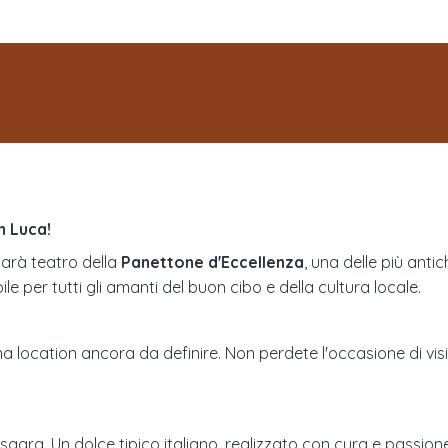
n Luca!
sarà teatro della
Panettone d'Eccellenza
, una delle più anti
 per tutti gli amanti del buon cibo e della cultura locale.
na location ancora da definire. Non perdete l'occasione di visi
sagra. Un dolce tipico italiano, realizzato con cura e passione