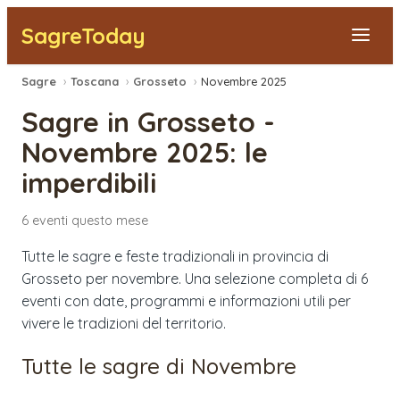
SagreToday
Sagre
›
Toscana
›
Grosseto
›
Novembre 2025
Segnala una sagra
Sagre in
Grosseto
-
Tutte le Sagre
Novembre 2025
: le
imperdibili
Vicino a Me
6
eventi
questo mese
Tutte le sagre e feste tradizionali in provincia di
Grosseto per novembre. Una selezione completa di 6
eventi con date, programmi e informazioni utili per
vivere le tradizioni del territorio.
Tutte le sagre di
Novembre