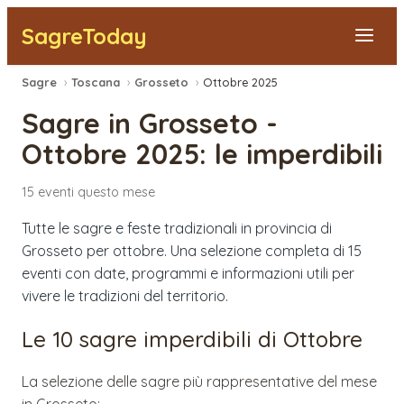
SagreToday
Sagre
›
Toscana
›
Grosseto
›
Ottobre 2025
Segnala una sagra
Sagre in
Grosseto
-
Tutte le Sagre
Ottobre 2025
: le imperdibili
Vicino a Me
15
eventi
questo mese
Tutte le sagre e feste tradizionali in provincia di
Grosseto per ottobre. Una selezione completa di 15
eventi con date, programmi e informazioni utili per
vivere le tradizioni del territorio.
Le 10 sagre imperdibili di
Ottobre
La selezione delle sagre più rappresentative del mese
in
Grosseto
: