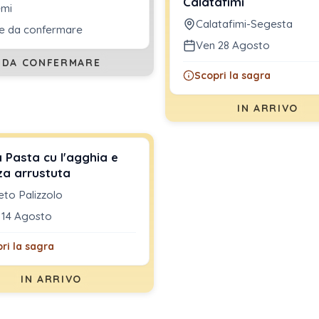
Calatafimi
emi
Calatafimi-Segesta
e da confermare
Ven 28 Agosto
DA CONFERMARE
Scopri la sagra
IN ARRIVO
 Pasta cu l'agghia e
za arrustuta
eto Palizzolo
 14 Agosto
ri la sagra
IN ARRIVO