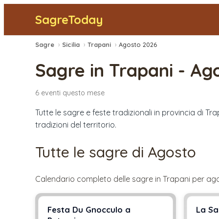
SagreToday
Sagre
›
Sicilia
›
Trapani
›
Agosto 2026
Sagre in
Trapani
-
Ago
6
eventi
questo mese
Tutte le sagre e feste tradizionali in provincia di T
tradizioni del territorio.
Tutte le sagre di
Agosto
Calendario completo delle sagre in
Trapani
per
ag
Festa Du Gnocculo a
La Sa