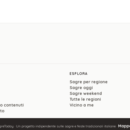
ESPLORA
Sagre per regione
Sagre oggi
Sagre weekend
Tutte le regioni
so contenuti
Vicino a me
ito
Mappa
reToday · Un progetto indipendente sulle sagre e feste tradizionali italiane ·