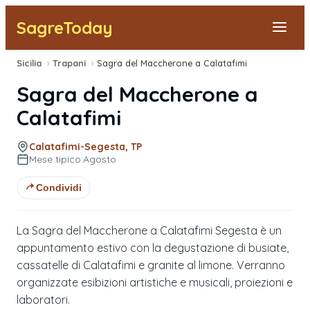
SagreToday
Sicilia
›
Trapani
›
Sagra del Maccherone a Calatafimi
Segnala una sagra
Sagra del Maccherone a
Tutte le Sagre
Calatafimi
Vicino a Me
Calatafimi-Segesta, TP
Mese tipico:
Agosto
Condividi
La Sagra del Maccherone a Calatafimi Segesta è un
appuntamento estivo con la degustazione di busiate,
cassatelle di Calatafimi e granite al limone. Verranno
organizzate esibizioni artistiche e musicali, proiezioni e
laboratori.