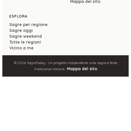
Mappa del sito
ESPLORA
Sagre per regione
Sagre oggi
Sagre weekend
Tutte le regioni
Vicino a me
©
2026
SagreToday · Un progetto indipendente sulle sagre e feste
Mappa del sito
tradizionali italiane ·