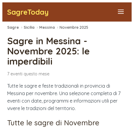
SagreToday
Sagre
›
Sicilia
›
Messina
›
Novembre 2025
Segnala una sagra
Sagre in
Messina
-
Tutte le Sagre
Novembre 2025
: le
imperdibili
Vicino a Me
7
eventi
questo mese
Tutte le sagre e feste tradizionali in provincia di
Messina per novembre. Una selezione completa di 7
eventi con date, programmi e informazioni utili per
vivere le tradizioni del territorio.
Tutte le sagre di
Novembre