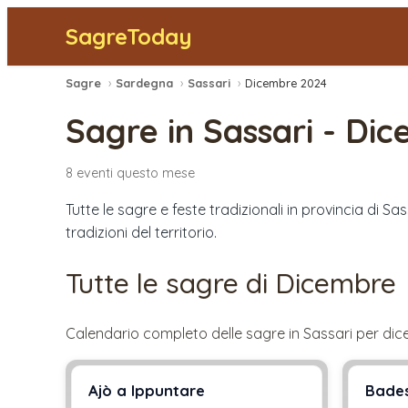
SagreToday
Sagre
›
Sardegna
›
Sassari
›
Dicembre 2024
Sagre in
Sassari
-
Dic
8
eventi
questo mese
Tutte le sagre e feste tradizionali in provincia di S
tradizioni del territorio.
Tutte le sagre di
Dicembre
Calendario completo delle sagre in
Sassari
per
dic
Ajò a Ippuntare
Bades