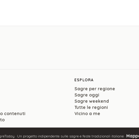
ESPLORA
Sagre per regione
Sagre oggi
Sagre weekend
Tutte le regioni
so contenuti
Vicino a me
ito
Mappa
reToday · Un progetto indipendente sulle sagre e feste tradizionali italiane ·