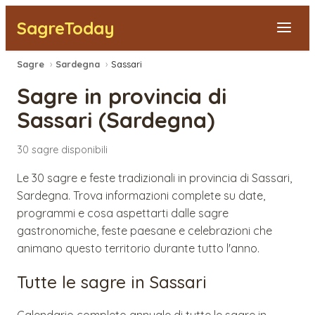
SagreToday
Sagre
›
Sardegna
›
Sassari
Segnala una sagra
Sagre in provincia di
Tutte le Sagre
Sassari
(
Sardegna
)
Vicino a Me
30
sagre
disponibili
Le 30 sagre e feste tradizionali in provincia di Sassari,
Sardegna. Trova informazioni complete su date,
programmi e cosa aspettarti dalle sagre
gastronomiche, feste paesane e celebrazioni che
animano questo territorio durante tutto l'anno.
Tutte le sagre in
Sassari
Calendario completo annuale di tutte le sagre in