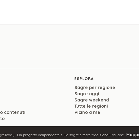
ESPLORA
Sagre per regione
Sagre oggi
Sagre weekend
Tutte le regioni
so contenuti
Vicino a me
ito
Mappa
reToday · Un progetto indipendente sulle sagre e feste tradizionali italiane ·