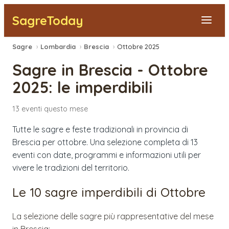
SagreToday
Sagre
›
Lombardia
›
Brescia
›
Ottobre 2025
Segnala una sagra
Sagre in
Brescia
-
Ottobre
Tutte le Sagre
2025
: le imperdibili
Vicino a Me
13
eventi
questo mese
Tutte le sagre e feste tradizionali in provincia di
Brescia per ottobre. Una selezione completa di 13
eventi con date, programmi e informazioni utili per
vivere le tradizioni del territorio.
Le 10 sagre imperdibili di
Ottobre
La selezione delle sagre più rappresentative del mese
in
Brescia
: