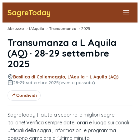
SagreToday
Abruzzo
›
L'Aquila
›
Transumanza
›
2025
Segnala una sagra
Transumanza
a
L Aquila
Tutte le Sagre
(
AQ
) ·
28-29 settembre
2025
Vicino a Me
Basilica di Collemaggio, L'Aquila – L Aquila (AQ)
28-29 settembre 2025
(evento passato)
Condividi
SagreToday ti aiuta a scoprire le migliori sagre
italiane!
Verifica sempre date, orari e luogo
sui canali
ufficiali della sagra , informazioni e programma
possono cambiare all'ultimo minuto.