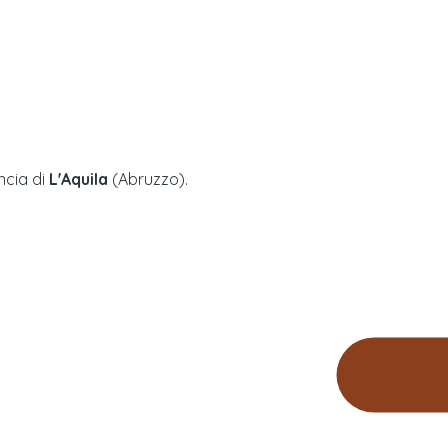
incia di
L'Aquila
(
Abruzzo
).