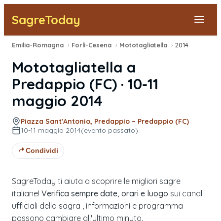
SagreToday
Emilia-Romagna
›
Forlì-Cesena
›
Mototagliatella
›
2014
Segnala una sagra
Mototagliatella
a
Tutte le Sagre
Predappio
(
FC
) ·
10-11
maggio 2014
Vicino a Me
Piazza Sant'Antonio, Predappio – Predappio (FC)
10-11 maggio 2014
(evento passato)
Condividi
SagreToday ti aiuta a scoprire le migliori sagre
italiane!
Verifica sempre date, orari e luogo
sui canali
ufficiali della sagra , informazioni e programma
possono cambiare all'ultimo minuto.