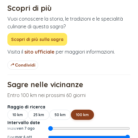
Scopri di più
Vuoi conoscere la storia, le tradizioni e le specialità
culinarie di questa sagra?
Scopri di più sulla sagra
Visita il
sito ufficiale
per maggiori informazioni.
Condividi
Sagre nelle vicinanze
Entro 100 km nei prossimi 60 giorni
Raggio di ricerca
10
km
25
km
50
km
100
km
Intervallo date
Inizio:
ven 7 ago
Fine:
mar 6 ott