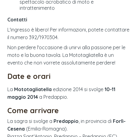
spettacolo acrobatico di moto e
intrattenimento
Contatti
L'ingresso è libero! Per informazioni, potete contattare
il numero 392/1970304.
Non perdere l'occasione di unirvi alla passione per le
moto e la buona tavola. La Mototagliatella è un
evento che non vorrete assolutamente perdere!
Date e orari
La
Mototagliatella
edizione
2014
si svolge
10-11
maggio 2014
a
Predappio
.
Come arrivare
La sagra si svolge a
Predappio
, in provincia di
Forlì-
Cesena
(
Emilia-Romagna
).
Piazza Sant'Antonio, Predappio – Predappio (FC)