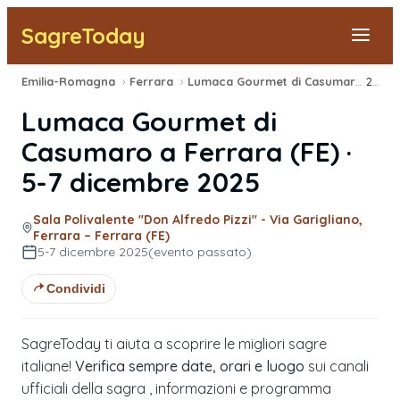
SagreToday
Emilia-Romagna
›
Ferrara
›
Lumaca Gourmet di Casumaro
›
2025
Segnala una sagra
Lumaca Gourmet di
Tutte le Sagre
Casumaro
a
Ferrara
(
FE
) ·
5-7 dicembre 2025
Vicino a Me
Sala Polivalente ''Don Alfredo Pizzi'' - Via Garigliano,
Ferrara – Ferrara (FE)
5-7 dicembre 2025
(evento passato)
Condividi
SagreToday ti aiuta a scoprire le migliori sagre
italiane!
Verifica sempre date, orari e luogo
sui canali
ufficiali della sagra , informazioni e programma