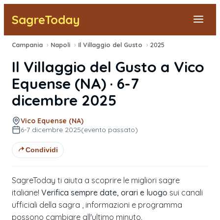
SagreToday
Campania
›
Napoli
›
Il Villaggio del Gusto
›
2025
Segnala una sagra
Il Villaggio del Gusto
a
Vico
Tutte le Sagre
Equense
(
NA
) ·
6-7
dicembre 2025
Vicino a Me
Vico Equense (NA)
6-7 dicembre 2025
(evento passato)
Condividi
SagreToday ti aiuta a scoprire le migliori sagre
italiane!
Verifica sempre date, orari e luogo
sui canali
ufficiali della sagra , informazioni e programma
possono cambiare all'ultimo minuto.