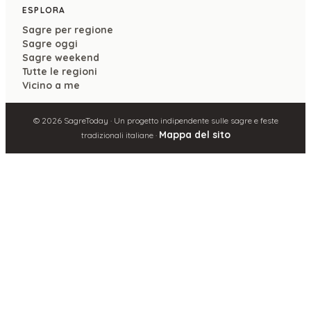
ESPLORA
Sagre per regione
Sagre oggi
Sagre weekend
Tutte le regioni
Vicino a me
©
2026
SagreToday · Un progetto indipendente sulle sagre e feste
Mappa del sito
tradizionali italiane ·