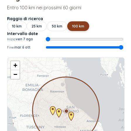
Entro 100 km nei prossimi 60 giorni
Raggio di ricerca
10
km
25
km
50
km
100
km
Intervallo date
Inizio:
ven 7 ago
Fine:
mar 6 ott
+
−