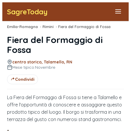
SagreToday
Emilia-Romagna
›
Rimini
›
Fiera del Formaggio di Fossa
Segnala una sagra
Fiera del Formaggio di
Tutte le Sagre
Fossa
Vicino a Me
centro storico, Talamello, RN
Mese tipico:
Novembre
Condividi
La Fiera del Formaggio di Fossa si tiene a Talamello e
offre l'opportunità di conoscere e assaggiare questo
prodotto tipico del luogo. Il borgo si trasforma in una
terrazza del gusto con numerosi stand gastronomici.