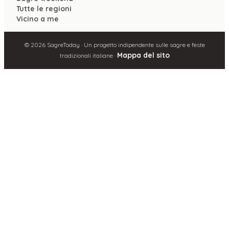
Tutte le regioni
Vicino a me
©
2026
SagreToday · Un progetto indipendente sulle sagre e feste
Mappa del sito
tradizionali italiane ·