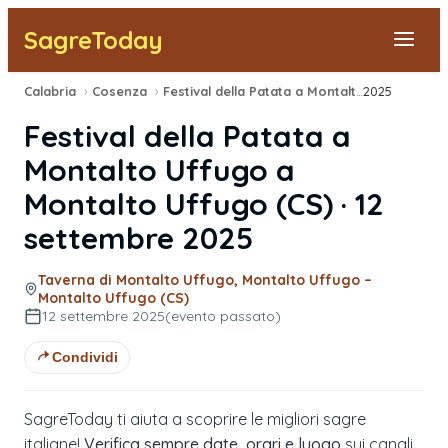
SagreToday
Calabria
›
Cosenza
›
Festival della Patata a Montalto Uffugo
2025
›
Segnala una sagra
Festival della Patata a
Tutte le Sagre
Montalto Uffugo
a
Montalto Uffugo
(
CS
) ·
12
Vicino a Me
settembre 2025
Taverna di Montalto Uffugo, Montalto Uffugo –
Montalto Uffugo (CS)
12 settembre 2025
(evento passato)
Condividi
SagreToday ti aiuta a scoprire le migliori sagre
italiane!
Verifica sempre date, orari e luogo
sui canali