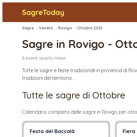
SagreToday
Sagre
›
Veneto
›
Rovigo
›
Ottobre 2025
Sagre in
Rovigo
-
Ott
6
eventi
questo mese
Tutte le sagre e feste tradizionali in provincia di R
tradizioni del territorio.
Tutte le sagre di
Ottobre
Calendario completo delle sagre in
Rovigo
per
ott
Festa del Baccalà
Fiera