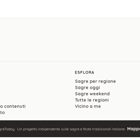
ESPLORA
Sagre per regione
Sagre oggi
Sagre weekend
Tutte le regioni
so contenuti
Vicino a me
ito
Mappa
reToday · Un progetto indipendente sulle sagre e feste tradizionali italiane ·