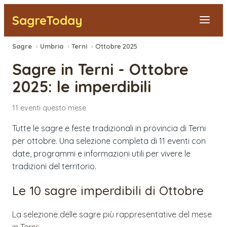
SagreToday
Sagre
›
Umbria
›
Terni
›
Ottobre 2025
Segnala una sagra
Sagre in
Terni
-
Ottobre
Tutte le Sagre
2025
: le imperdibili
Vicino a Me
11
eventi
questo mese
Tutte le sagre e feste tradizionali in provincia di Terni
per ottobre. Una selezione completa di 11 eventi con
date, programmi e informazioni utili per vivere le
tradizioni del territorio.
Le 10 sagre imperdibili di
Ottobre
La selezione delle sagre più rappresentative del mese
in
Terni
: