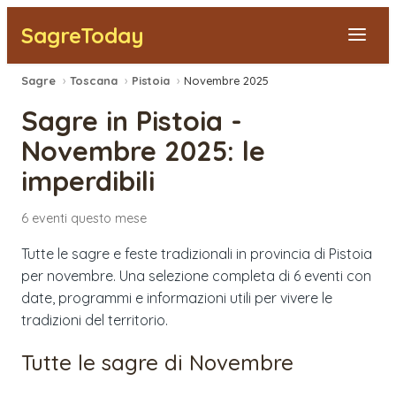
SagreToday
Sagre
›
Toscana
›
Pistoia
›
Novembre 2025
Segnala una sagra
Sagre in
Pistoia
-
Tutte le Sagre
Novembre 2025
: le
imperdibili
Vicino a Me
6
eventi
questo mese
Tutte le sagre e feste tradizionali in provincia di Pistoia
per novembre. Una selezione completa di 6 eventi con
date, programmi e informazioni utili per vivere le
tradizioni del territorio.
Tutte le sagre di
Novembre