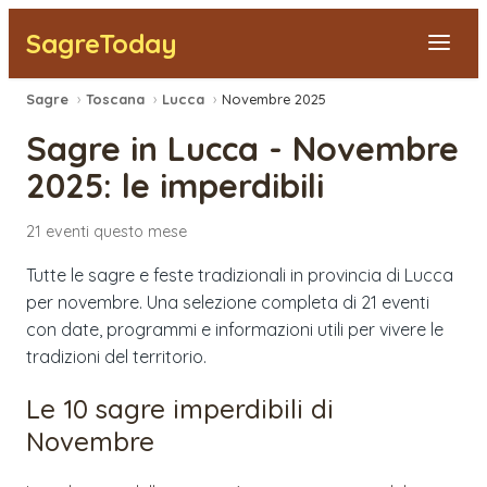
SagreToday
Sagre
›
Toscana
›
Lucca
›
Novembre 2025
Segnala una sagra
Sagre in
Lucca
-
Novembre
Tutte le Sagre
2025
: le imperdibili
Vicino a Me
21
eventi
questo mese
Tutte le sagre e feste tradizionali in provincia di Lucca
per novembre. Una selezione completa di 21 eventi
con date, programmi e informazioni utili per vivere le
tradizioni del territorio.
Le 10 sagre imperdibili di
Novembre