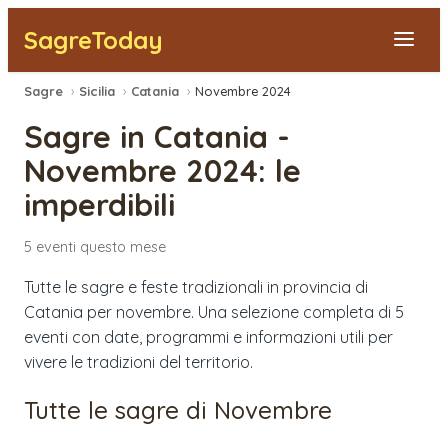
SagreToday
Sagre
›
Sicilia
›
Catania
›
Novembre 2024
Segnala una sagra
Sagre in
Catania
-
Tutte le Sagre
Novembre 2024
: le
imperdibili
Vicino a Me
5
eventi
questo mese
Tutte le sagre e feste tradizionali in provincia di
Catania per novembre. Una selezione completa di 5
eventi con date, programmi e informazioni utili per
vivere le tradizioni del territorio.
Tutte le sagre di
Novembre