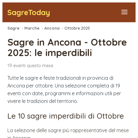
SagreToday
Sagre
›
Marche
›
Ancona
›
Ottobre 2025
Segnala una sagra
Sagre in
Ancona
-
Ottobre
Tutte le Sagre
2025
: le imperdibili
Vicino a Me
19
eventi
questo mese
Tutte le sagre e feste tradizionali in provincia di
Ancona per ottobre. Una selezione completa di 19
eventi con date, programmi e informazioni utili per
vivere le tradizioni del territorio.
Le 10 sagre imperdibili di
Ottobre
La selezione delle sagre più rappresentative del mese
in
Ancona
: