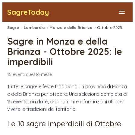
SagreToday
Sagre
›
Lombardia
›
Monza e della Brianza
›
Ottobre 2025
Segnala una sagra
Sagre in
Monza e della
Tutte le Sagre
Brianza
-
Ottobre 2025
: le
imperdibili
Vicino a Me
15
eventi
questo mese
Tutte le sagre e feste tradizionali in provincia di Monza
e della Brianza per ottobre. Una selezione completa di
15 eventi con date, programmi e informazioni utili per
vivere le tradizioni del territorio.
Le 10 sagre imperdibili di
Ottobre