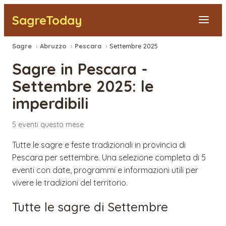
SagreToday
Sagre
›
Abruzzo
›
Pescara
›
Settembre 2025
Segnala una sagra
Sagre in
Pescara
-
Tutte le Sagre
Settembre 2025
: le
imperdibili
Vicino a Me
5
eventi
questo mese
Tutte le sagre e feste tradizionali in provincia di
Pescara per settembre. Una selezione completa di 5
eventi con date, programmi e informazioni utili per
vivere le tradizioni del territorio.
Tutte le sagre di
Settembre