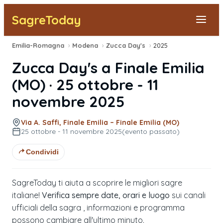
SagreToday
Emilia-Romagna
›
Modena
›
Zucca Day's
›
2025
Segnala una sagra
Zucca Day's
a
Finale Emilia
Tutte le Sagre
(
MO
) ·
25 ottobre - 11
novembre 2025
Vicino a Me
Via A. Saffi, Finale Emilia – Finale Emilia (MO)
25 ottobre - 11 novembre 2025
(evento passato)
Condividi
SagreToday ti aiuta a scoprire le migliori sagre
italiane!
Verifica sempre date, orari e luogo
sui canali
ufficiali della sagra , informazioni e programma
possono cambiare all'ultimo minuto.