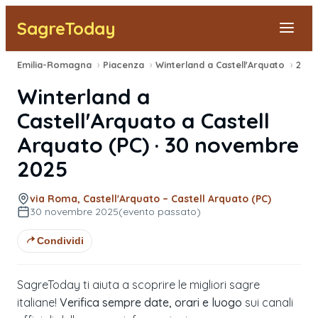
SagreToday
Emilia-Romagna
›
Piacenza
›
Winterland a Castell'Arquato
›
2025
Segnala una sagra
Winterland a
Tutte le Sagre
Castell'Arquato
a
Castell
Arquato
(
PC
) ·
30 novembre
Vicino a Me
2025
via Roma, Castell'Arquato – Castell Arquato (PC)
30 novembre 2025
(evento passato)
Condividi
SagreToday ti aiuta a scoprire le migliori sagre
italiane!
Verifica sempre date, orari e luogo
sui canali