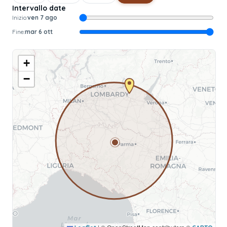
Intervallo date
Inizio:
ven 7 ago
Fine:
mar 6 ott
+
−