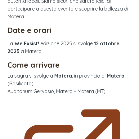
autorità locali. Siamo sicuri che sarete felici di
partecipare a questo evento e scoprire la bellezza di
Matera.
Date e orari
La
We Exsist!
edizione
2025
si svolge
12 ottobre
2025
a
Matera
.
Come arrivare
La sagra si svolge a
Matera
, in provincia di
Matera
(
Basilicata
).
Auditorium Gervasio, Matera – Matera (MT)