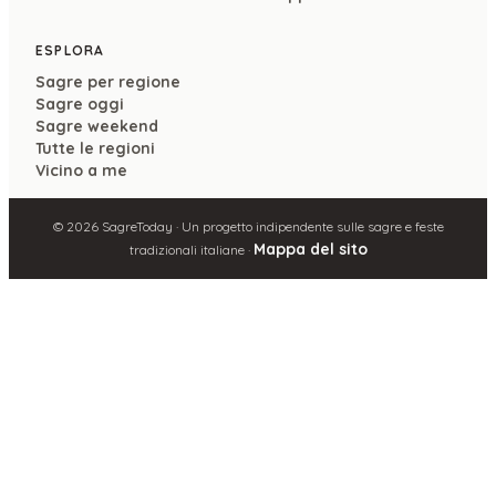
ESPLORA
Sagre per regione
Sagre oggi
Sagre weekend
Tutte le regioni
Vicino a me
©
2026
SagreToday · Un progetto indipendente sulle sagre e feste
Mappa del sito
tradizionali italiane ·