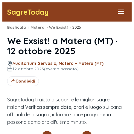
SagreToday
Basilicata
›
Matera
›
We Exsist!
›
2025
Segnala una sagra
We Exsist!
a
Matera
(
MT
) ·
Tutte le Sagre
12 ottobre 2025
Vicino a Me
Auditorium Gervasio, Matera – Matera (MT)
12 ottobre 2025
(evento passato)
Condividi
SagreToday ti aiuta a scoprire le migliori sagre
italiane!
Verifica sempre date, orari e luogo
sui canali
ufficiali della sagra , informazioni e programma
possono cambiare all'ultimo minuto.