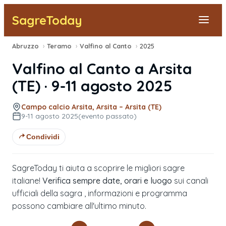
SagreToday
Abruzzo
›
Teramo
›
Valfino al Canto
›
2025
Segnala una sagra
Valfino al Canto
a
Arsita
Tutte le Sagre
(
TE
) ·
9-11 agosto 2025
Vicino a Me
Campo calcio Arsita, Arsita – Arsita (TE)
9-11 agosto 2025
(evento passato)
Condividi
SagreToday ti aiuta a scoprire le migliori sagre
italiane!
Verifica sempre date, orari e luogo
sui canali
ufficiali della sagra , informazioni e programma
possono cambiare all'ultimo minuto.