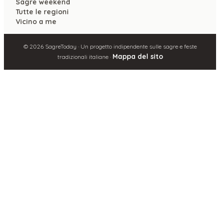
Sagre weekend
Tutte le regioni
Vicino a me
©
2026
SagreToday · Un progetto indipendente sulle sagre e feste
Mappa del sito
tradizionali italiane ·