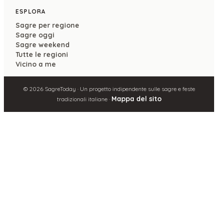
ESPLORA
Sagre per regione
Sagre oggi
Sagre weekend
Tutte le regioni
Vicino a me
©
2026
SagreToday · Un progetto indipendente sulle sagre e feste
Mappa del sito
tradizionali italiane ·