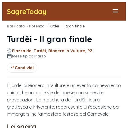
SagreToday
Basilicata
›
Potenza
›
Turdêi - Il gran finale
Segnala una sagra
Turdêi - Il gran finale
Tutte le Sagre
Piazza del Turdêi, Rionero in Vulture, PZ
Mese tipico:
Marzo
Vicino a Me
Condividi
Il Turdêi di Rionero in Vulture è un evento carnevalesco
unico che anima le vie del paese con scherzi e
provocazioni. La maschera del Turdêi, figura
grottesca e irriverente, rappresenta un'occasione per
immergersi nell'atmosfera festosa del Carnevale.
La sagra