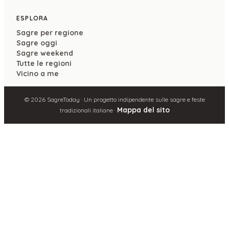
ESPLORA
Sagre per regione
Sagre oggi
Sagre weekend
Tutte le regioni
Vicino a me
©
2026
SagreToday · Un progetto indipendente sulle sagre e feste
Mappa del sito
tradizionali italiane ·