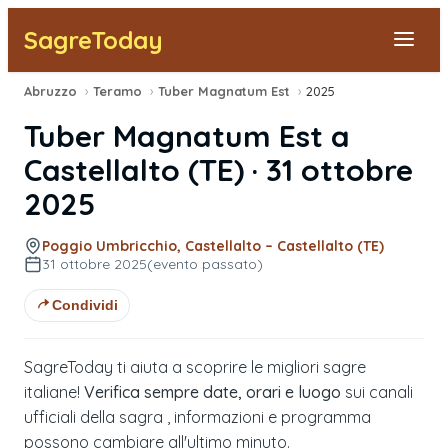
SagreToday
Abruzzo
›
Teramo
›
Tuber Magnatum Est
›
2025
Segnala una sagra
Tuber Magnatum Est
a
Tutte le Sagre
Castellalto
(
TE
) ·
31 ottobre
2025
Vicino a Me
Poggio Umbricchio, Castellalto – Castellalto (TE)
31 ottobre 2025
(evento passato)
Condividi
SagreToday ti aiuta a scoprire le migliori sagre
italiane!
Verifica sempre date, orari e luogo
sui canali
ufficiali della sagra , informazioni e programma
possono cambiare all'ultimo minuto.