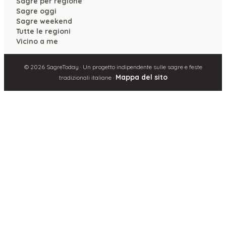
Sagre per regione
Sagre oggi
Sagre weekend
Tutte le regioni
Vicino a me
©
2026
SagreToday · Un progetto indipendente sulle sagre e feste
Mappa del sito
tradizionali italiane ·