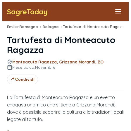
SagreToday
Emilia-Romagna
›
Bologna
›
Tartufesta di Monteacuto Ragazza
Segnala una sagra
Tartufesta di Monteacuto
Tutte le Sagre
Ragazza
Vicino a Me
Monteacuto Ragazza, Grizzana Morandi, BO
Mese tipico:
Novembre
Condividi
La Tartufesta di Monteacuto Ragazza è un evento
enogastronomico che si tiene a Grizzana Morandi,
dove è possibile scoprire la cultura e le tradizioni locali
legate al tartufo.