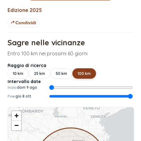
Edizione
2025
Condividi
Sagre nelle vicinanze
Entro 100 km nei prossimi 60 giorni
Raggio di ricerca
10
km
25
km
50
km
100
km
Intervallo date
Inizio:
dom 9 ago
Fine:
gio 8 ott
+
−