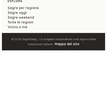
ESPLORA
Sagre per regione
Sagre oggi
Sagre weekend
Tutte le regioni
Vicino a me
©
2026
SagreToday · Un progetto indipendente sulle sagre e feste
Mappa del sito
tradizionali italiane ·