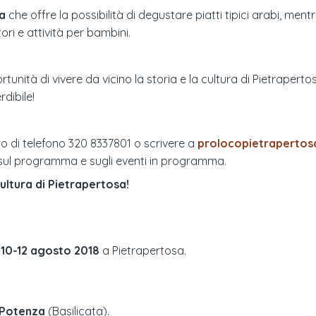
a
che offre la possibilità di degustare piatti tipici arabi, ment
i e attività per bambini.
ortunità di vivere da vicino la storia e la cultura di Pietrape
dibile!
ro di telefono 320 8337801 o scrivere a
prolocopietraperto
sul programma e sugli eventi in programma.
cultura di Pietrapertosa!
10-12 agosto 2018
a
Pietrapertosa
.
Potenza
(
Basilicata
).