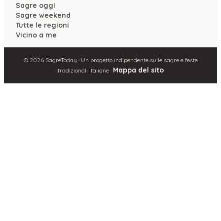
Sagre oggi
Sagre weekend
Tutte le regioni
Vicino a me
©
2026
SagreToday · Un progetto indipendente sulle sagre e feste
Mappa del sito
tradizionali italiane ·