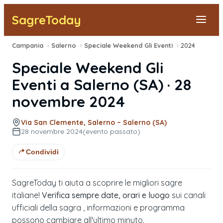
SagreToday
Campania
›
Salerno
›
Speciale Weekend Gli Eventi
›
2024
Segnala una sagra
Speciale Weekend Gli
Tutte le Sagre
Eventi
a
Salerno
(
SA
) ·
28
novembre 2024
Vicino a Me
Via San Clemente, Salerno – Salerno (SA)
28 novembre 2024
(evento passato)
Condividi
SagreToday ti aiuta a scoprire le migliori sagre
italiane!
Verifica sempre date, orari e luogo
sui canali
ufficiali della sagra , informazioni e programma
possono cambiare all'ultimo minuto.