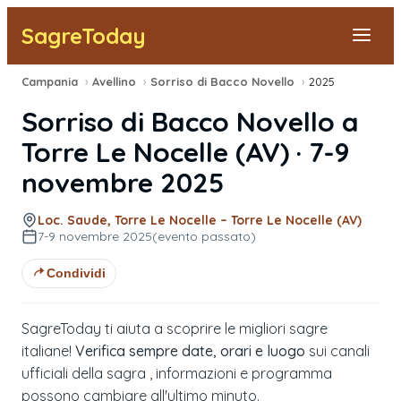
SagreToday
Campania
›
Avellino
›
Sorriso di Bacco Novello
›
2025
Segnala una sagra
Sorriso di Bacco Novello
a
Tutte le Sagre
Torre Le Nocelle
(
AV
) ·
7-9
novembre 2025
Vicino a Me
Loc. Saude, Torre Le Nocelle – Torre Le Nocelle (AV)
7-9 novembre 2025
(evento passato)
Condividi
SagreToday ti aiuta a scoprire le migliori sagre
italiane!
Verifica sempre date, orari e luogo
sui canali
ufficiali della sagra , informazioni e programma
possono cambiare all'ultimo minuto.