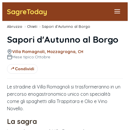
SagreToday
Abruzzo
›
Chieti
›
Sapori d'Autunno al Borgo
Segnala una sagra
Sapori d'Autunno al Borgo
Tutte le Sagre
Villa Romagnoli, Mozzagrogna, CH
Mese tipico:
Ottobre
Vicino a Me
Condividi
Le stradine di Villa Romagnoli si trasformeranno in un
percorso enogastronomico unico con specialità
come gli spaghetti alla Trappitara e Olio e Vino
Novello.
La sagra