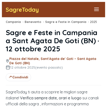
SagreToday
Campania
›
Benevento
›
Sagre e Feste in Campania
›
2025
Segnala una sagra
Sagre e Feste in Campania
Tutte le Sagre
a
Sant Agata De Goti
(
BN
) ·
12 ottobre 2025
Vicino a Me
Piazza del Natale, Sant'Agata de' Goti – Sant Agata
De Goti (BN)
12 ottobre 2025
(evento passato)
Condividi
SagreToday ti aiuta a scoprire le migliori sagre
italiane!
Verifica sempre date, orari e luogo
sui canali
ufficiali della sagra , informazioni e programma