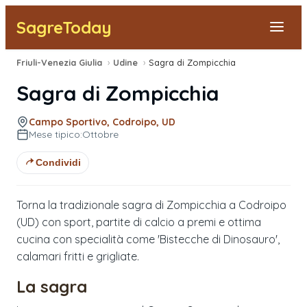
SagreToday
Friuli-Venezia Giulia
›
Udine
›
Sagra di Zompicchia
Segnala una sagra
Sagra di Zompicchia
Tutte le Sagre
Campo Sportivo, Codroipo, UD
Mese tipico:
Ottobre
Vicino a Me
Condividi
Torna la tradizionale sagra di Zompicchia a Codroipo
(UD) con sport, partite di calcio a premi e ottima
cucina con specialità come 'Bistecche di Dinosauro',
calamari fritti e grigliate.
La sagra