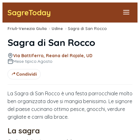
SagreToday
Friuli-Venezia Giulia
›
Udine
›
Sagra di San Rocco
Segnala una sagra
Sagra di San Rocco
Tutte le Sagre
Via Battiferro, Reana del Rojale, UD
Mese tipico:
Agosto
Vicino a Me
Condividi
La Sagra di San Rocco è una festa parrocchiale molto
ben organizzata dove si mangia benissimo. Le signore
del paese cucinano ottimo pesce, gnocchi, verdure
grigliate e carni alla brace.
La sagra