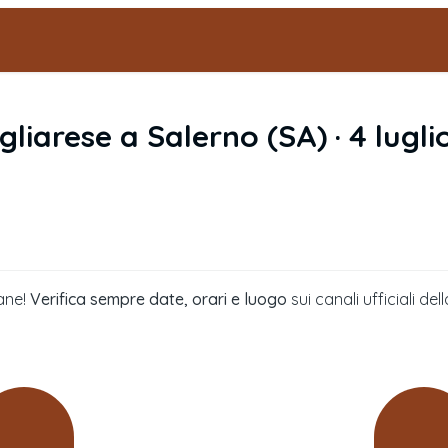
gliarese
a
Salerno
(
SA
) ·
4 lugl
ane!
Verifica sempre date, orari e luogo
sui canali ufficiali 