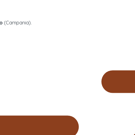
no
(
Campania
).