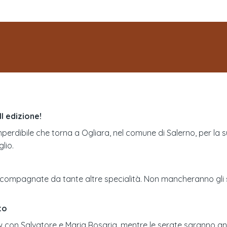
I edizione!
perdibile che torna a Ogliara, nel comune di Salerno, per la 
lio.
 accompagnate da tante altre specialità. Non mancheranno gli
to
how con Salvatore e Maria Rosaria, mentre le serate saranno an