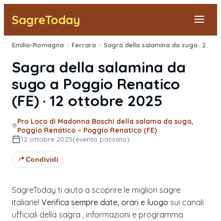
SagreToday
Emilia-Romagna
›
Ferrara
›
Sagra della salamina da sugo
›
2025
Segnala una sagra
Sagra della salamina da
Tutte le Sagre
sugo
a
Poggio Renatico
(
FE
) ·
12 ottobre 2025
Vicino a Me
Pro Loco di Madonna Boschi della salama da sugo,
Poggio Renatico – Poggio Renatico (FE)
12 ottobre 2025
(evento passato)
Condividi
SagreToday ti aiuta a scoprire le migliori sagre
italiane!
Verifica sempre date, orari e luogo
sui canali
ufficiali della sagra , informazioni e programma