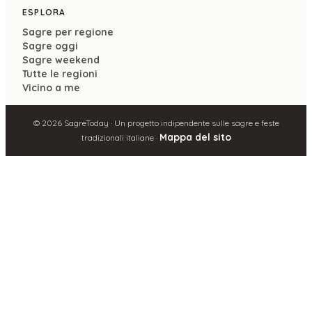
ESPLORA
Sagre per regione
Sagre oggi
Sagre weekend
Tutte le regioni
Vicino a me
©
2026
SagreToday · Un progetto indipendente sulle sagre e feste
Mappa del sito
tradizionali italiane ·