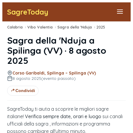
SagreToday
Calabria
›
Vibo Valentia
›
Sagra della 'Nduja
›
2025
Segnala una sagra
Sagra della 'Nduja
a
Tutte le Sagre
Spilinga
(
VV
) ·
8 agosto
2025
Vicino a Me
Corso Garibaldi, Spilinga – Spilinga (VV)
8 agosto 2025
(evento passato)
Condividi
SagreToday ti aiuta a scoprire le migliori sagre
italiane!
Verifica sempre date, orari e luogo
sui canali
ufficiali della sagra , informazioni e programma
possono cambiare all'ultimo minuto.