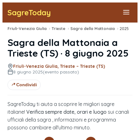
SagreToday
Friuli-Venezia Giulia
›
Trieste
›
Sagra della Mattonaia
›
2025
Segnala una sagra
Sagra della Mattonaia
a
Tutte le Sagre
Trieste
(
TS
) ·
8 giugno 2025
Vicino a Me
Friuli-Venezia Giulia, Trieste – Trieste (TS)
8 giugno 2025
(evento passato)
Condividi
SagreToday ti aiuta a scoprire le migliori sagre
italiane!
Verifica sempre date, orari e luogo
sui canali
ufficiali della sagra , informazioni e programma
possono cambiare all'ultimo minuto.