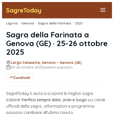
SagreToday
Liguria
›
Genova
›
Sagra della Farinata
›
2025
Segnala una sagra
Sagra della Farinata
a
Tutte le Sagre
Genova
(
GE
) ·
25-26 ottobre
2025
Vicino a Me
Largo Calasetta, Genova – Genova (GE)
25-26 ottobre 2025
(evento passato)
Condividi
SagreToday ti aiuta a scoprire le migliori sagre
italiane!
Verifica sempre date, orari e luogo
sui canali
ufficiali della sagra , informazioni e programma
possono cambiare all'ultimo minuto.