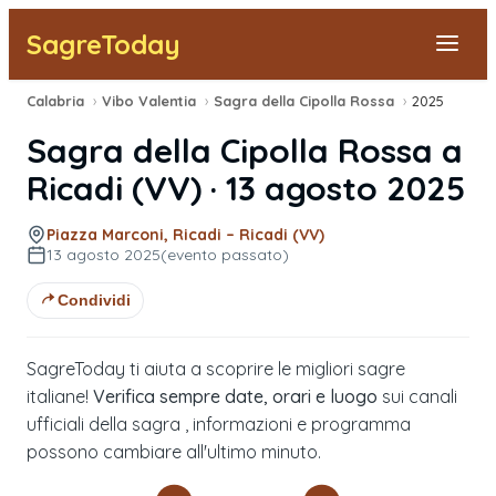
SagreToday
Calabria
›
Vibo Valentia
›
Sagra della Cipolla Rossa
›
2025
Segnala una sagra
Sagra della Cipolla Rossa
a
Tutte le Sagre
Ricadi
(
VV
) ·
13 agosto 2025
Vicino a Me
Piazza Marconi, Ricadi – Ricadi (VV)
13 agosto 2025
(evento passato)
Condividi
SagreToday ti aiuta a scoprire le migliori sagre
italiane!
Verifica sempre date, orari e luogo
sui canali
ufficiali della sagra , informazioni e programma
possono cambiare all'ultimo minuto.